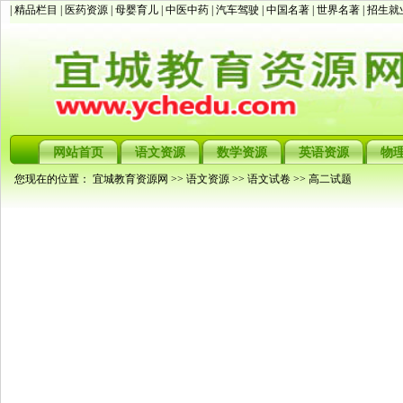
| 精品栏目 |
医药资源
|
母婴育儿
|
中医中药
|
汽车驾驶
|
中国名著
|
世界名著
|
招生就
网站首页
语文资源
数学资源
英语资源
物
您现在的位置：
宜城教育资源网
>>
语文资源
>>
语文试卷
>>
高二试题